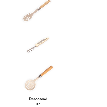
Descascad
or