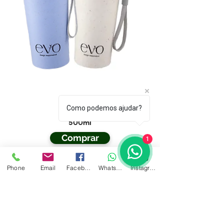
Garrafa
Como podemos ajudar?
Térmica
500ml
Comprar
1
Comprar
Phone
Email
Facebook
WhatsApp
Instagram