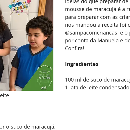
ideias do que preparar de
mousse de maracujá é a re
para preparar com as cria
nos mandou a receita foi o
@sampacomcriancas  e o p
por conta da Manuela e do
Confira!
Ingredientes
100 ml de suco de maracu
1 lata de leite condensado
eite
dor o suco de maracujá, 