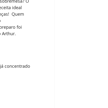
 sobremesa? O 
ceita ideal 
nças!  Quem 
 
reparo foi 
 Arthur. 
já concentrado