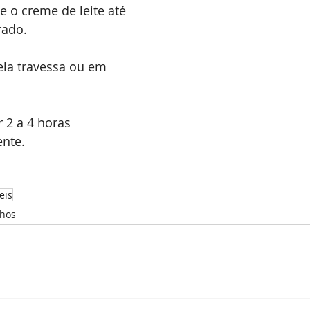
e o creme de leite até 
ado. 
la travessa ou em 
 2 a 4 horas 
ente.
eis
lhos