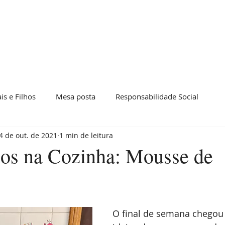
Sobre nós
Matéria-prima
Produtos
Revenda
Re
is e Filhos
Mesa posta
Responsabilidade Social
4 de out. de 2021
1 min de leitura
lhos na Cozinha: Mousse de
O final de semana chegou 